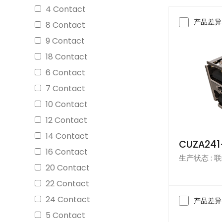
4 Contact
产品差异
8 Contact
9 Contact
18 Contact
6 Contact
7 Contact
10 Contact
12 Contact
14 Contact
CUZA241
16 Contact
生产状态 :
联
20 Contact
22 Contact
24 Contact
产品差异
5 Contact