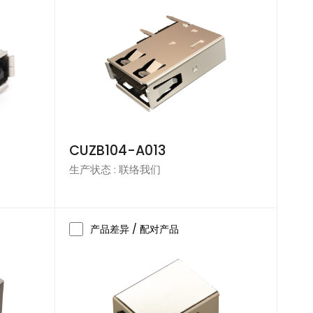
CUZB104-A013
生产状态 :
联络我们
产品差异 / 配对产品