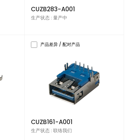
CUZB283-A001
生产状态 :
量产中
产品差异 / 配对产品
CUZB161-A001
生产状态 :
联络我们