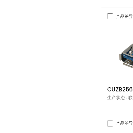
产品差异
CUZB256
生产状态 :
联
产品差异