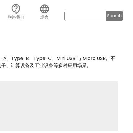
contact_support
language
Search
联络我们
語言
e-B、Type-C、Mini USB 与 Micro USB。不
电子、计算设备及工业设备等多种应用场景。