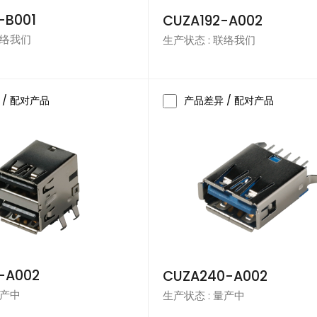
-B001
CUZA192-A002
络我们
生产状态 :
联络我们
 / 配对产品
产品差异 / 配对产品
-A002
CUZA240-A002
产中
生产状态 :
量产中