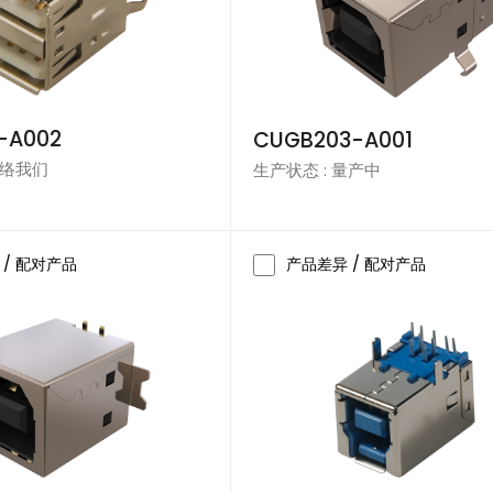
-A002
CUGB203-A001
络我们
生产状态 :
量产中
 / 配对产品
产品差异 / 配对产品