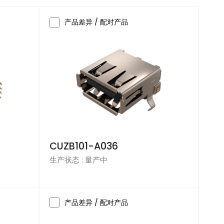
产品差异 / 配对产品
CUZB101-A036
生产状态 :
量产中
产品差异 / 配对产品