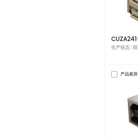
CUZA241
生产状态 :
联
产品差异