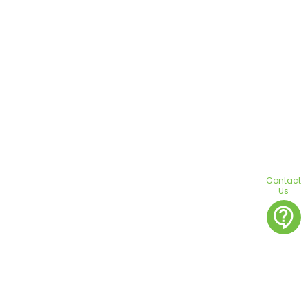
Contact
Us
contact_support