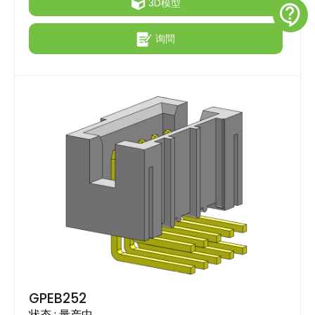
3D模型
contact_support
询問
GPEB252
状态 :
量产中