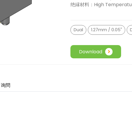
绝縁材料：High Temperature 
Dual
1.27mm / 0.05"
Download
询問