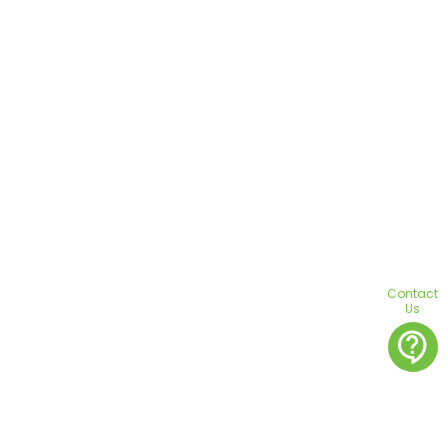
Contact
Us
contact_support