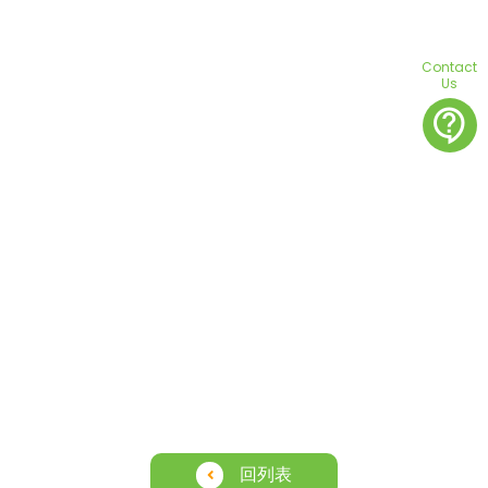
Contact
Us
contact_support
回列表