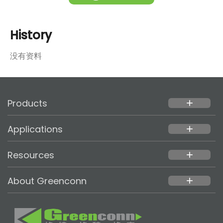
History
没有资料
Products
add
Applications
add
Resources
add
About Greenconn
add