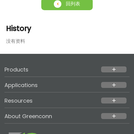
回列表
History
没有资料
Products
add
Applications
add
Resources
add
About Greenconn
add