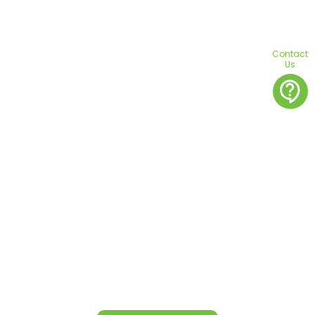
Contact
Us
contact_support