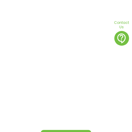
Contact
Us
contact_support