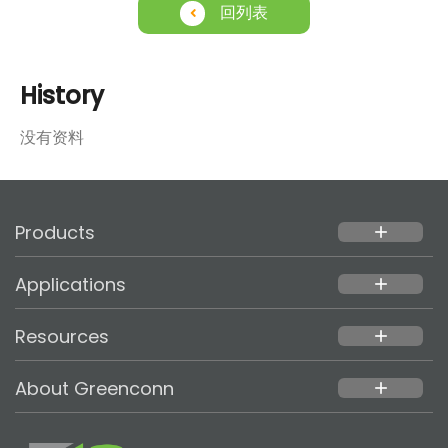
回列表
History
没有资料
Products
add
Applications
add
Resources
add
About Greenconn
add