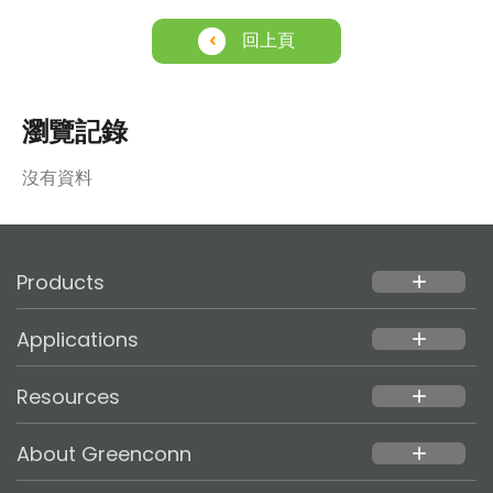
回上頁
瀏覽記錄
沒有資料
Products
add
Applications
add
Resources
add
About Greenconn
add