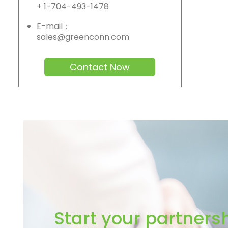
+ 1-704-493-1478
E-mail：
sales@greenconn.com
Contact Now
Start your partners