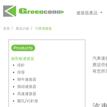
連接器產品
首頁
產品介紹
汽車連接器
Products
汽車連
板對板連接器
應這些
排針
有您所
排母
簡牛連接器
插頭連接器
高速連接器
圓孔/IC針座
汽