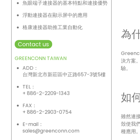
魚眼端子連接器的基本特點和連接優勢
浮動連接器在顯示屏中的應用
格康連接器助推工業自動化
為什
Contact us
Gree
GREENCONN TAIWAN
決方案
ADD：
驗。
台灣新北市新莊區中正路657-3號5樓
TEL：
+ 886-2-2209-1343
如
FAX：
+ 886-2-2903-0754
雖然連接
殼使我
E-mail：
sales@greenconn.com
種應用