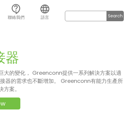
contact_support
language
Search
聯絡我們
語言
接器
的變化， Greenconn提供一系列解決方案以適
器的需求也不斷增加。 Greenconn有能力生產所
決方案。
ow