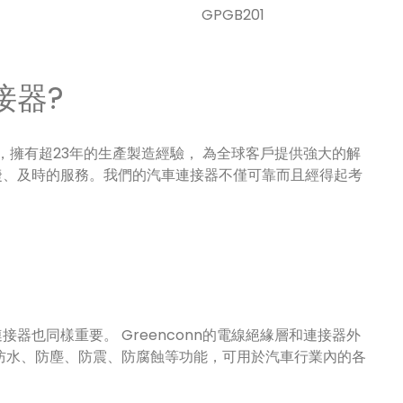
GPGB201
接器?
製造商，擁有超23年的生產製造經驗， 為全球客戶提供強大的解
捷、及時的服務。我們的汽車連接器不僅可靠而且經得起考
也同樣重要。 Greenconn的電線絕緣層和連接器外
防水、防塵、防震、防腐蝕等功能，可用於汽車行業內的各