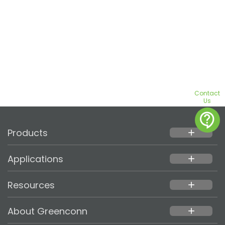
Contact
Us
contact_support
Products
add
Applications
add
Resources
add
About Greenconn
add