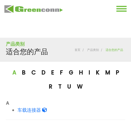
产品类别
适合您的产品
首页
产品类别
适合您的产品
A
B
C
D
E
F
G
H
I
K
M
P
R
T
U
W
A
车载连接器