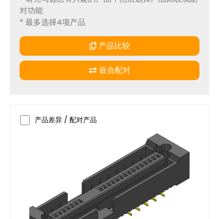
0.5 A
对功能
1.0 A
* 最多选择4项产品
1.7 A
产品比较
2.5 A
3.5 A
嵌合配对
安装方式
Dip
产品差异 / 配对产品
R / A
S.M.T.
S.M.T. R/A
Other
属性