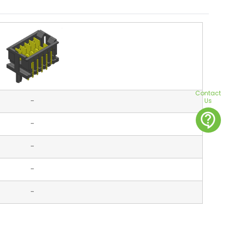
Contact
-
Us
contact_support
-
-
-
-