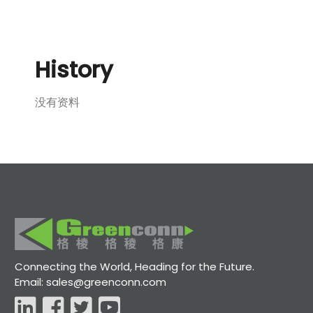
History
没有资料
Connecting the World, Heading for the Future.
Email: sales@greenconn.com