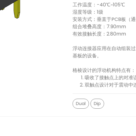
工作温度：-40℃~105℃
湿度等级：1级
安装方式：垂直于PCB板（
组合堆叠高度：7.90mm
有效接触长度：2.80mm
浮动连接器应用在自动组装过
基板的设备。
格棱设计的浮动机构特点有：
吸收了接触点上的对准
双触点设计对于震动中
Dual
Dip