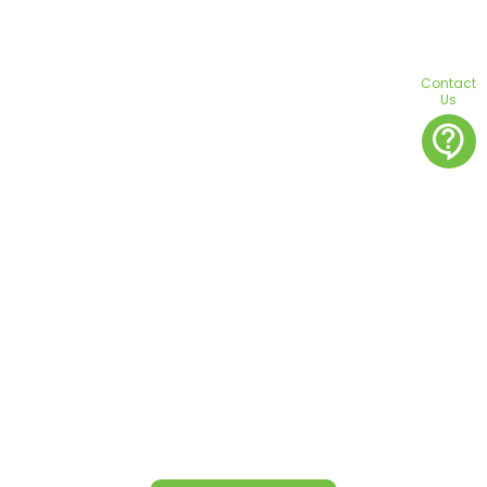
Contact
Us
contact_support