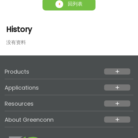
回列表
History
没有资料
Products
add
Applications
add
Resources
add
About Greenconn
add