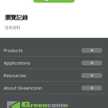
瀏覽記錄
沒有資料
Products
add
Applications
add
Resources
add
About Greenconn
add