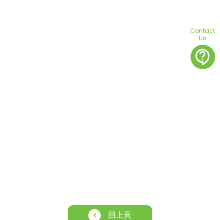
Contact
Us
contact_support
回上頁