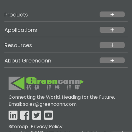
Products
add
Applications
add
Resources
add
About Greenconn
add
Connecting the World, Heading for the Future.
Email: sales@greenconn.com
Sitemap
Privacy Policy