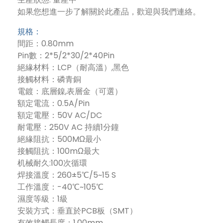
如果您想進一步了解關於此產品，歡迎與我們連絡。
規格：
間距：0.80mm
Pin數：2*5/2*30/2*40Pin
絕緣材料：LCP（耐高溫）,黑色
接觸材料：磷青銅
電鍍：底層鎳,表層金（可選）
額定電流：0.5A/Pin
額定電壓：50V AC/DC
耐電壓：250V AC 持續1分鐘
絕緣阻抗：500MΩ最小
接觸阻抗：100mΩ最大
机械耐久:100次循環
焊接溫度：260±5℃/5~15 S
工作溫度：-40℃~105℃
濕度等級：1級
安裝方式：垂直於PCB板（SMT）
有效接觸長度：1.00mm