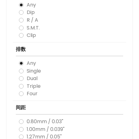
Any
Dip
R / A
S.M.T.
Clip
排数
Any
Single
Dual
Triple
Four
间距
0.80mm / 0.03"
1.00mm / 0.039"
1.27mm / 0.05"