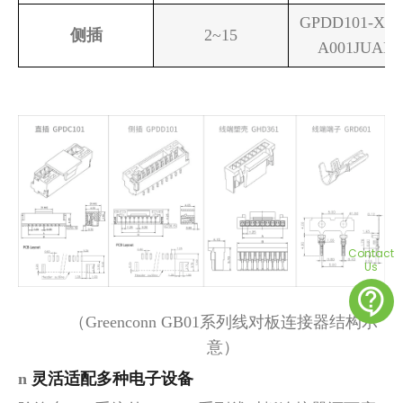
GPDD101-XX0
侧插
2~15
A001JUAD
Contact
Us
contact_support
（Greenconn GB01
系列线对板连接器结构示
意）
n
灵活
适配
多种电子设备