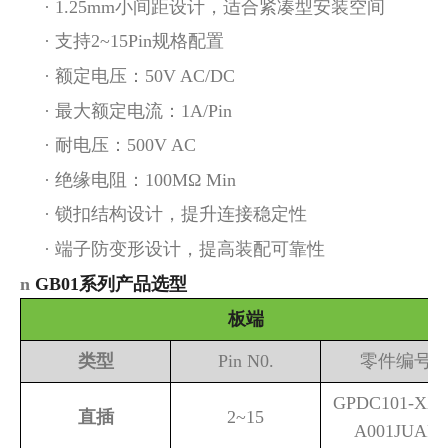
·
1.25mm小间距设计，适合紧凑型安装空间
·
支持
2~15Pin规格配置
·
额定电压：
50V AC/DC
·
最大额定电流：
1A/Pin
·
耐电压：
500V AC
·
绝缘电阻：
100MΩ Min
·
锁扣结构设计，提升连接稳定性
·
端子防变形设计，提高装配可靠性
n
GB01系列
产品选型
板端
类型
Pin N0.
零件编号
GPDC101-XX0
直插
2~15
A001JUAF