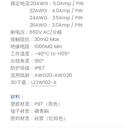
额定电流:20AWG：5.0Amp / PIN
22AWG：4.0Amp / PIN
24AWG：3.5Amp / PIN
26AWG：3.0Amp / PIN
耐电压：650V AC/分鐘
接触阻抗：30mΩ Max
绝缘电阻：1000MΩ Min
工作溫度：-40ºC to +105º
出线角度：180º
防护等级：IP67
适用线材：AWG20~AWG26
3D下载：
LZZW102-A
材料：
塑胶材质：PBT（黑色）
端子材质：磷青銅
密封材质：硅胶（红棕色）