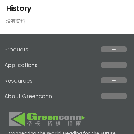
History
没有资料
Products
add
Applications
add
Resources
add
About Greenconn
add
Connecting the World, Heading for the Future.