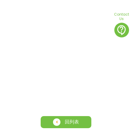
Contact
Us
contact_support
回列表