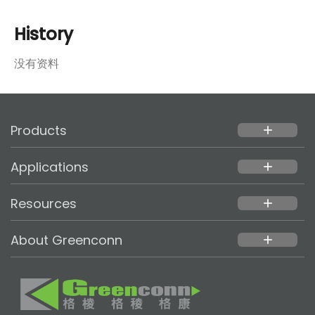
History
没有资料
Products
add
Applications
add
Resources
add
About Greenconn
add