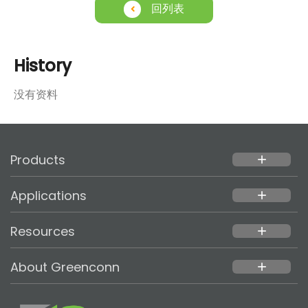
回列表
History
没有资料
Products
add
Applications
add
Resources
add
About Greenconn
add