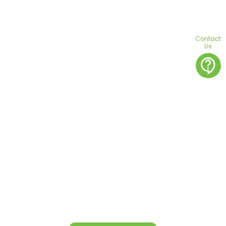
Contact
Us
contact_support