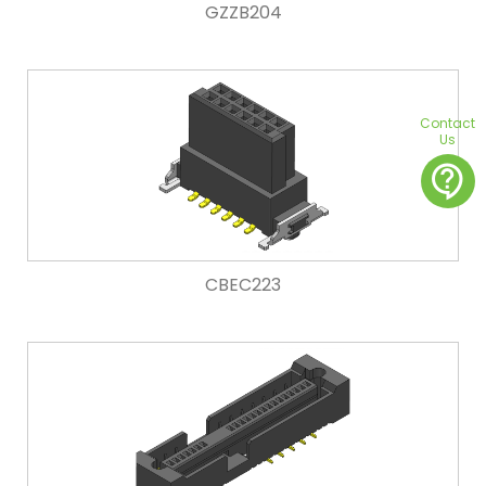
GZZB204
Contact
Us
contact_support
CBEC223