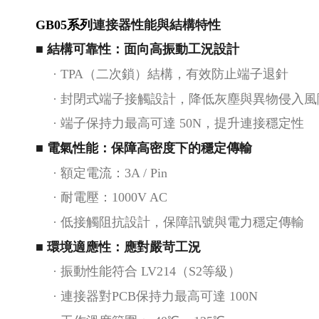
GB05系列
連接器
性能與結構特性
■ 結構可靠性：面向高振動工況設計
·
TPA（二次鎖）結構，有效防止端子退針
·
封閉式端子接觸設計，降低灰塵與異物侵入風
·
端子保持力最高可達
50N，提升連接穩定性
■ 電氣性能：保障高密度下的穩定傳輸
·
額定電流：
3A / Pin
·
耐電壓：
1000V AC
·
低接觸阻抗設計，保障訊號與電力穩定傳輸
■ 環境適應性：應對嚴苛工況
·
振動性能符合
LV214（S2等級）
·
連接器對
PCB保持力最高可達 100N