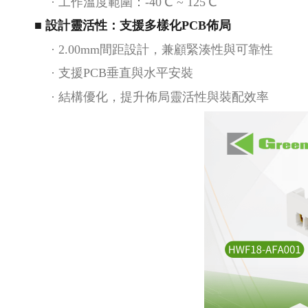
·
工作溫度範圍：
-40℃ ~ 125℃
■ 設計靈活性：支援多樣化PCB佈局
·
2.00mm間距設計，兼顧緊湊性與可靠性
·
支援
PCB垂直與水平安裝
·
結構優化，提升佈局靈活性與裝配效率