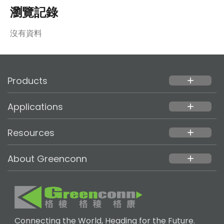
瀏覽記錄
沒有資料
Products
add
Applications
add
Resources
add
About Greenconn
add
Connecting the World, Heading for the Future.