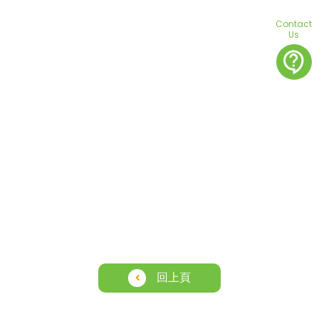
Contact
Us
contact_support
回上頁