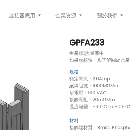
連接器應用
企業資源
關於我們
GPFA233
生產狀態: 量產中
如果您想進一步了解關於此產
規格：
額定電流：2.0Amp
絕緣阻抗：1000MΩMin
耐電壓：500VAC
接觸電阻：20mΩMax
温度範圍：-40ºC to +105º
材料：
接觸端材質：Brass, Phospho