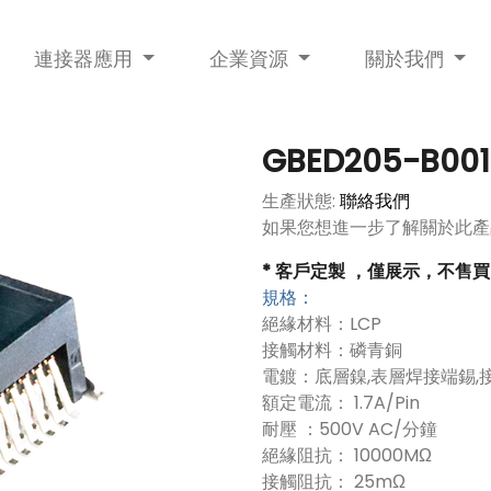
連接器應用
企業資源
關於我們
GBED205-B001
生產狀態:
聯絡我們
如果您想進一步了解關於此產
* 客戶定製 ，僅展示，不售買
規格：
絕緣材料：LCP
接觸材料：磷青銅
電鍍：底層鎳,表層焊接端錫,
額定電流： 1.7A/Pin
耐壓 ：500V AC/分鐘
絕緣阻抗： 10000MΩ
接觸阻抗： 25mΩ