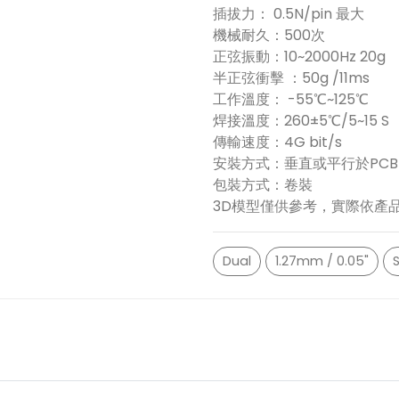
插拔力： 0.5N/pin 最大
機械耐久：500次
正弦振動：10~2000Hz 20g
半正弦衝擊 ：50g /11ms
工作溫度： -55℃~125℃
焊接溫度：260±5℃/5~15 S
傳輸速度：4G bit/s
安裝方式：垂直或平行於PCB(
包裝方式：卷裝
3D模型僅供參考，實際依產
Dual
1.27mm / 0.05"
S