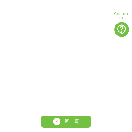
Contact
Us
contact_support
回上頁