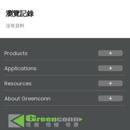
瀏覽記錄
沒有資料
Products
add
Applications
add
Resources
add
About Greenconn
add