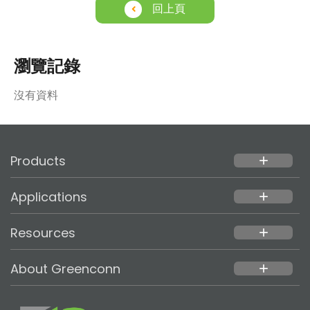
回上頁
瀏覽記錄
沒有資料
Products
add
Applications
add
Resources
add
About Greenconn
add