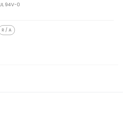
UL 94V-0
R / A