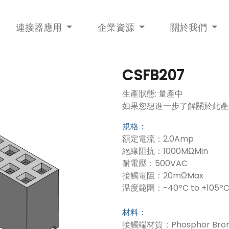
連接器應用
企業資源
關於我們
CSFB207
生產狀態: 量產中
如果您想進一步了解關於此產
規格：
額定電流：2.0Amp
絕緣阻抗：1000MΩMin
耐電壓：500VAC
接觸電阻：20mΩMax
温度範圍：-40ºC to +105º
材料：
接觸端材質：Phosphor Bron