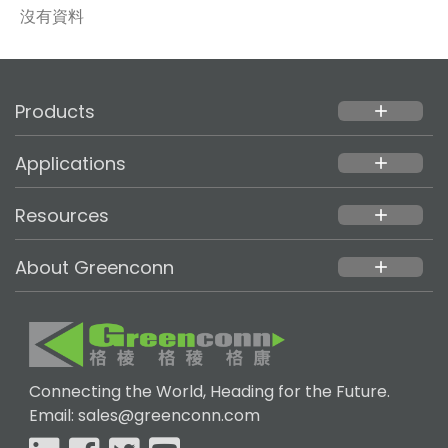
沒有資料
Products
add
Applications
add
Resources
add
About Greenconn
add
Connecting the World, Heading for the Future.
Email: sales@greenconn.com