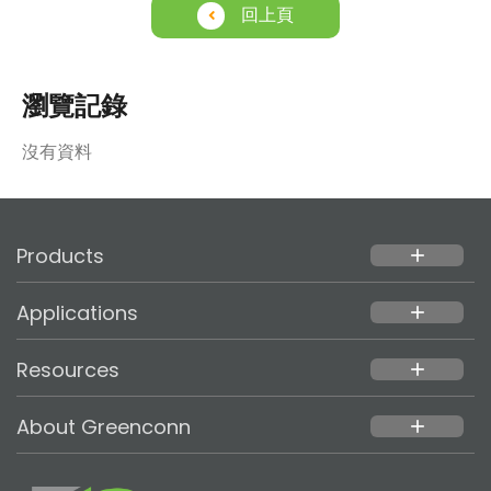
回上頁
瀏覽記錄
沒有資料
Products
add
Applications
add
Resources
add
About Greenconn
add