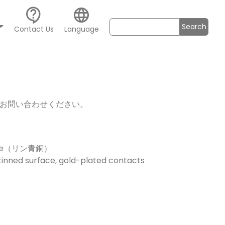
contact_support
language
Search
Contact Us
Language
お問い合わせください。
nze（リン青銅）
inned surface, gold-plated contacts