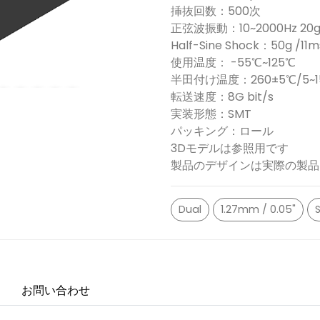
挿抜回数：500次
正弦波振動：10~2000Hz 20
Half-Sine Shock：50g /11m
使用温度： -55℃~125℃
半田付け温度：260±5℃/5~15
転送速度：8G bit/s
実装形態：SMT
パッキング：ロール
3Dモデルは参照用です
製品のデザインは実際の製品
Dual
1.27mm / 0.05"
S
お問い合わせ