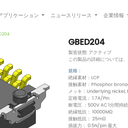
アプリケーション
ニュースリリース
企業情報
D204
GBED204
製造状態: アクティブ
この製品の詳細については、
規格：
絶縁素材：LCP
接触素材：Phosphor bro
メッキ：Underlying nickel, t
定格電流： 1.7A/Pin
耐電圧 ：500V AC 1分間持続
絶縁抵抗： 10000MΩ
接触抵抗： 25mΩ
插拔力： 0.5N/pin 最大