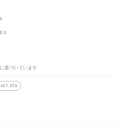
g
s
 S
に基づいています
.M.T. R/A