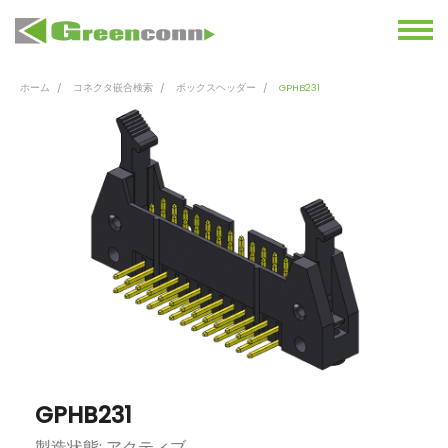
ホーム
コネクタ嵌合検索
ボックスヘッダー
GPHB231
GPHB231
製造状態: アクティブ