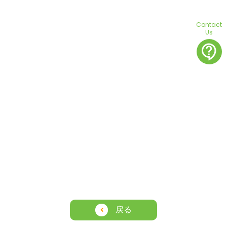
Contact
Us
contact_support
戻る