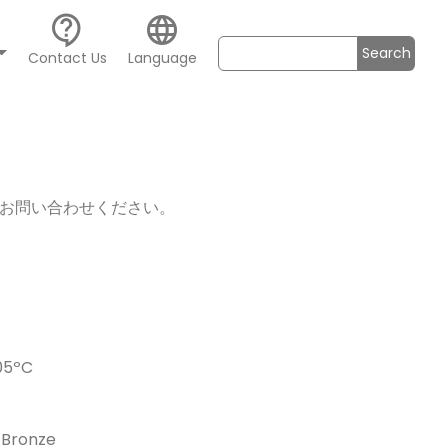
contact_support
language
Search
Contact Us
Language
お問い合わせください。
5ºC
Bronze