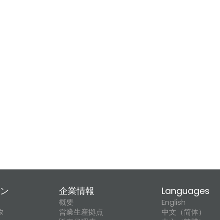
ン
企業情報
Languages
概要
English
タ
営業生産拠点
中文（简体）