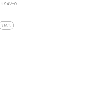
UL 94V-0
S.M.T.