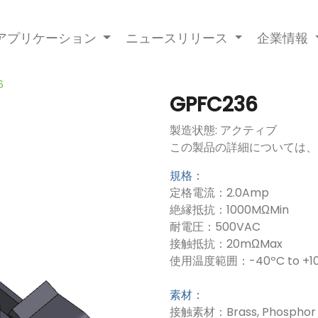
アプリケーション
ニュースリリース
企業情報
6
GPFC236
製造状態: アクティブ
この製品の詳細については、
規格：
定格電流：2.0Amp
絶縁抵抗：1000MΩMin
耐電圧：500VAC
接触抵抗：20mΩMax
使用温度範囲：-40ºC to +10
素材：
接触素材：Brass, Phosphor 