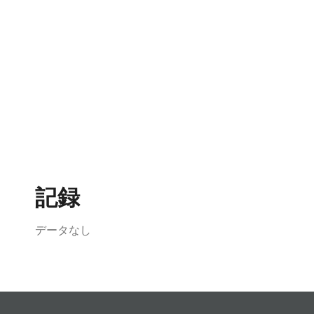
記録
データなし