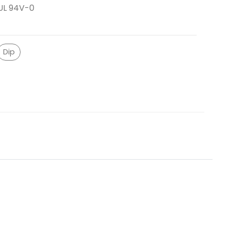
UL 94V-0
Dip