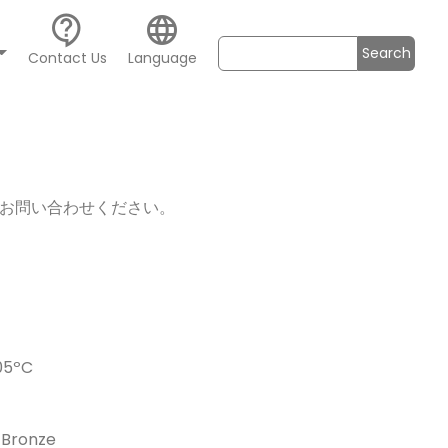
contact_support
language
Search
Contact Us
Language
お問い合わせください。
5ºC
Bronze