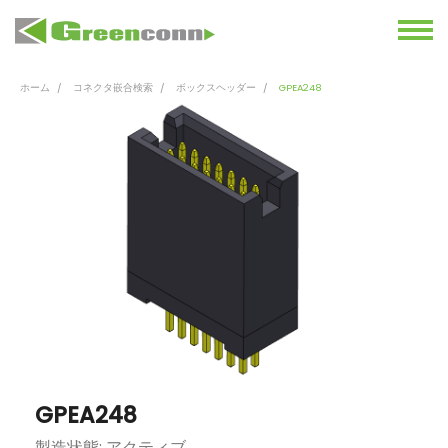
ホーム
コネクタ嵌合検索
ボックスヘッダー
GPEA248
GPEA248
製造状態: アクティブ