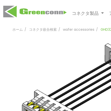
コネクタ製品
ホーム
コネクタ嵌合検索
wafer accessories
GHD32