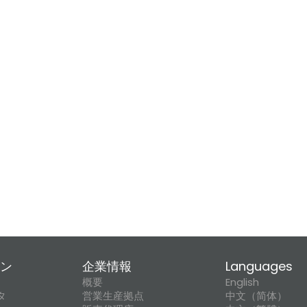
ン
企業情報
Languages
概要
English
タ
営業生産拠点
中文（简体）