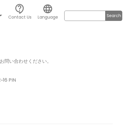
contact_support
language
Search
Contact Us
Language
お問い合わせください。
6 PIN