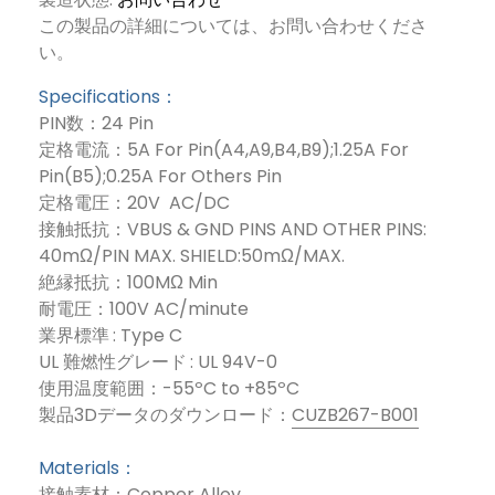
この製品の詳細については、お問い合わせくださ
い。
Specifications：
PIN数：24 Pin
定格電流：5A For Pin(A4,A9,B4,B9);1.25A For
Pin(B5);0.25A For Others Pin
定格電圧：20V AC/DC
接触抵抗：VBUS & GND PINS AND OTHER PINS:
40mΩ/PIN MAX. SHIELD:50mΩ/MAX.
絶縁抵抗：100MΩ Min
耐電圧：100V AC/minute
業界標準 : Type C
UL 難燃性グレード : UL 94V-0
使用温度範囲：-55ºC to +85ºC
製品3Dデータのダウンロード：
CUZB267-B001
Materials：
接触素材：Copper Alloy