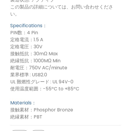
この製品の詳細については、お問い合わせくださ
い。
Specifications：
PIN数：4 Pin
定格電流：1.5 A
定格電圧：30V
接触抵抗：30mΩ Max
絶縁抵抗：1000MΩ Min
耐電圧：750V AC/minute
業界標準 : USB2.0
UL 難燃性グレード : UL 94V-0
使用温度範囲：-55ºC to +85ºC
Materials：
接触素材：Phosphor Bronze
絶縁素材：PBT