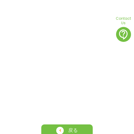
Contact
Us
contact_support
戻る