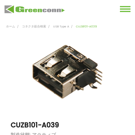
ホーム
コネクタ嵌合検索
USB Type A
CUZB101-A039
CUZB101-A039
製造状態: アクティブ