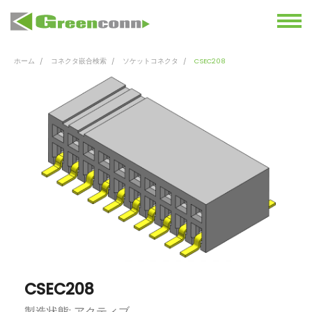
ホーム
コネクタ嵌合検索
ソケットコネクタ
CSEC208
CSEC208
製造状態: アクティブ