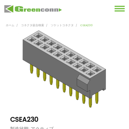
ホーム
コネクタ嵌合検索
ソケットコネクタ
CSEA230
CSEA230
製造状態: アクティブ